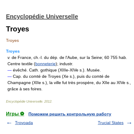
Encyclopédie Universelle
Troyes
Troyes
Troyes
v.
de France, ch.-l. du dép. de l'Aube, sur la Seine; 60 755 hab.
Centre textile (
bonneterie
); industr.
—
évêché. Cath. gothique (XIIIe-XIVe s.). Musée.
—
Cap. du comté de Troyes (Xe s.), puis du comté de
Champagne (XIIe s.), la ville fut très prospère, du XIIe au XIVe s.,
grâce à ses foires.
Encyclopédie Universelle
.
2012
.
Игры ⚽
Поможем решить контрольную работу
Trovoada
Trucial States