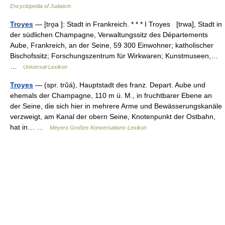
Encyclopedia of Judaism
Troyes
— [tro̯a ]: Stadt in Frankreich. * * * I Troyes [trwa], Stadt in
der südlichen Champagne, Verwaltungssitz des Départements
Aube, Frankreich, an der Seine, 59 300 Einwohner; katholischer
Bischofssitz; Forschungszentrum für Wirkwaren; Kunstmuseen,…
…
Universal-Lexikon
Troyes
— (spr. trŭá), Hauptstadt des franz. Depart. Aube und
ehemals der Champagne, 110 m ü. M., in fruchtbarer Ebene an
der Seine, die sich hier in mehrere Arme und Bewässerungskanäle
verzweigt, am Kanal der obern Seine, Knotenpunkt der Ostbahn,
hat in… …
Meyers Großes Konversations-Lexikon