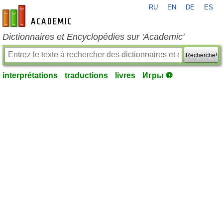
RU
EN
DE
ES
fr-academic.com
Dictionnaires et Encyclopédies sur 'Academic'
Recherche!
interprétations
traductions
livres
Игры ⚽