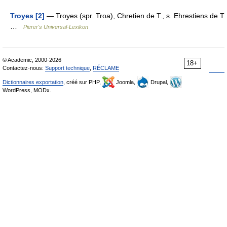
Troyes [2]
— Troyes (spr. Troa), Chretien de T., s. Ehrestiens de T
…
Pierer's Universal-Lexikon
© Academic, 2000-2026
18+
Contactez-nous:
Support technique
,
RÉCLAME
Dictionnaires exportation
, créé sur PHP,
Joomla,
Drupal,
WordPress, MODx.