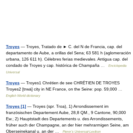
Troyes
— Troyes, Tratado de ► C. del N de Francia, cap. del
departamento de Aube, a orillas del Sena; 63 581 h (aglomeración
urbana, 126 611 h). Célebres ferias medievales. Antigua cap. del
condado de Troyes y cap. histórica de Champaña …
Enciclopedia
Universal
Troyes
— Troyes1 Chrétien de see CHRÉTIEN DE TROYES
Troyes2 [trwȧ] city in NE France, on the Seine: pop. 59,000 …
English World dictionary
Troyes [1]
— Troyes (spr. Troa), 1) Arrondissement im
französischen Departement Aube, 28,8 QM., 9 Cantone, 90,000
Ew.; 2) Hauptstadt des Departements u. des Arrondissements,
früher auch der Champagne, an der hier mehrarmigen Seine, am
Oberseinekanal u. an der …
Pierer's Universal-Lexikon